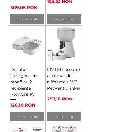
Preț
155,53 RON
Preț
309,05 RON
Stoc epuizat
Stoc epuizat
Dozator
F17 LED dozator
inteligent de
automat de
hrană cu 2
alimente + W8
recipiente
Petwant drinker
PetWant F7
Preț
257,18 RON
Preț
126,10 RON
Stoc epuizat
Stoc epuizat