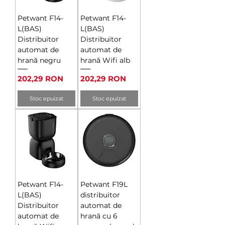
Petwant F14-
Petwant F14-
L(BAS)
L(BAS)
Distribuitor
Distribuitor
automat de
automat de
hrană negru
hrană Wifi alb
Preț
Preț
202,29 RON
202,29 RON
Stoc epuizat
Stoc epuizat
Petwant F14-
Petwant F19L
L(BAS)
distribuitor
Distribuitor
automat de
automat de
hrană cu 6