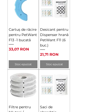
Cartuș de răcire
Desicant pentru
pentru PetWant
Dispenser hrană
F13 -1 bucată
PetWant F11 (6
buc.)
Preț
33,07 RON
Preț
21,71 RON
Stoc epuizat
Stoc epuizat
Filtre pentru
Saci de