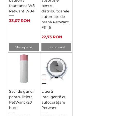
băutori /
absorbție
fountannt W8
pentru
Petwant W8-F
distribuitoarele
automate de
Preț
33,07 RON
hrană PetWant
F11 (6
Preț
22,73 RON
Stoc epuizat
Stoc epuizat
Saci de gunoi
Litieră
pentru litiera
inteligentă cu
PetWant (20
autocurățare
buc.)
Petwant