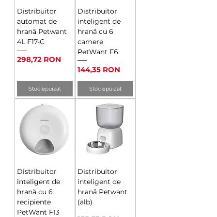
Distribuitor
Distribuitor
automat de
inteligent de
hrană Petwant
hrană cu 6
4L F17-C
camere
PetWant F6
Preț
298,72 RON
Preț
144,35 RON
Stoc epuizat
Stoc epuizat
Distribuitor
Distribuitor
inteligent de
inteligent de
hrană cu 6
hrană Petwant
recipiente
(alb)
PetWant F13