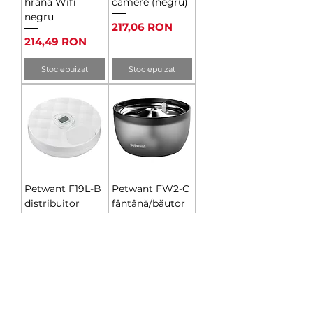
hrană Wifi
camere (negru)
negru
Preț
217,06 RON
Preț
214,49 RON
Stoc epuizat
Stoc epuizat
Petwant F19L-B
Petwant FW2-C
distribuitor
fântână/băutor
automat de
pentru câini și
hrană cu 6
pisici
camere (alb)
Preț
264,30 RON
Preț
217,06 RON
Stoc epuizat
Stoc epuizat