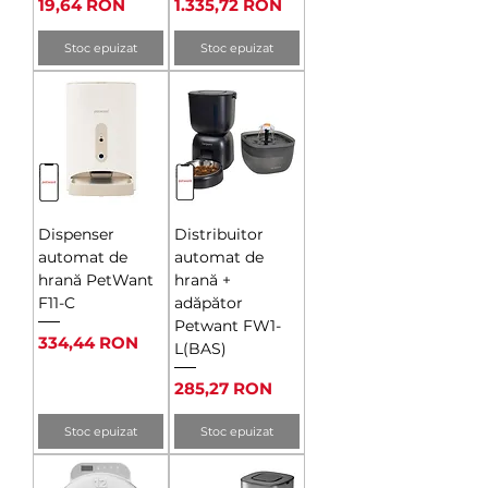
Preț
Preț
19,64 RON
1.335,72 RON
Stoc epuizat
Stoc epuizat
Dispenser
Distribuitor
automat de
automat de
hrană PetWant
hrană +
F11-C
adăpător
Petwant FW1-
Preț
334,44 RON
L(BAS)
Preț
285,27 RON
Stoc epuizat
Stoc epuizat