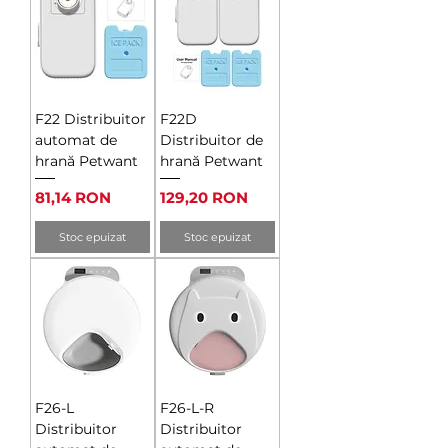
F22 Distribuitor
F22D
automat de
Distribuitor de
hrană Petwant
hrană Petwant
Preț
Preț
81,14 RON
129,20 RON
Stoc epuizat
Stoc epuizat
F26-L
F26-L-R
Distribuitor
Distribuitor