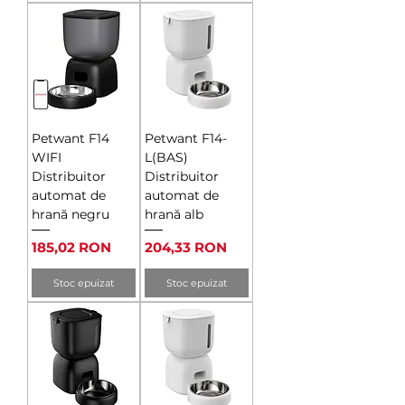
Petwant F14
Petwant F14-
WIFI
L(BAS)
Distribuitor
Distribuitor
automat de
automat de
hrană negru
hrană alb
Preț
Preț
185,02 RON
204,33 RON
Stoc epuizat
Stoc epuizat