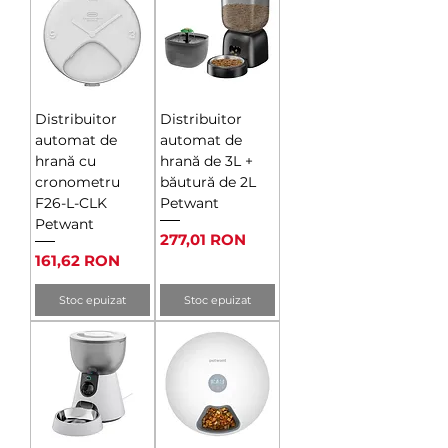
Distribuitor
Distribuitor
automat de
automat de
hrană cu
hrană de 3L +
cronometru
băutură de 2L
F26-L-CLK
Petwant
Petwant
Preț
277,01 RON
Preț
161,62 RON
Stoc epuizat
Stoc epuizat