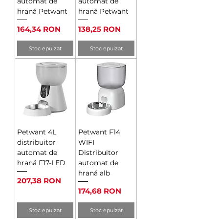
automat de
automat de
hrană Petwant
hrană Petwant
Preț
Preț
164,34 RON
138,25 RON
Stoc epuizat
Stoc epuizat
Petwant 4L
Petwant F14
distribuitor
WIFI
automat de
Distribuitor
hrană F17-LED
automat de
hrană alb
Preț
207,38 RON
Preț
174,68 RON
Stoc epuizat
Stoc epuizat