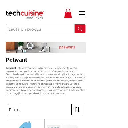
Petwant
Petwant
este un brand specializat în produse inteligente pentru
animale de companie, cunoscut pentru hrănitoarele automate,
fântânile de apă și accesoriile inovatoare care simplifică viața de zi cu
zi a stăpânilor. Dispozitivele Petwant integrează tehnologii moderne de
programare și control de la distanță prin aplicații mobile, asigurând o
alimentație regulată, hidratare constantă și monitorizare ușoară a
animalelor. Cu un design modern și materiale de calitate, produsele
Petwant combină funcționalitatea cu siguranța, oferind soluții practice
pentru îngrijirea completă a animalelor de companie.
Filtru