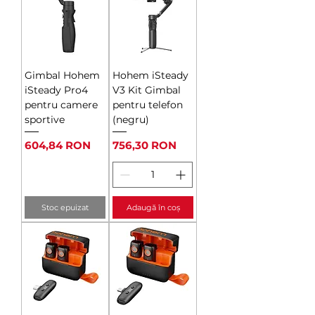
Gimbal Hohem
Hohem iSteady
iSteady Pro4
V3 Kit Gimbal
pentru camere
pentru telefon
sportive
(negru)
Preț
Preț
604,84 RON
756,30 RON
Stoc epuizat
Adaugă în coș