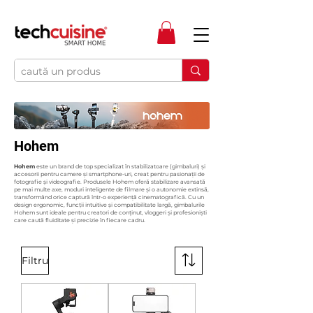
Hohem
Hohem
este un brand de top specializat în stabilizatoare (gimbaluri) și
accesorii pentru camere și smartphone-uri, creat pentru pasionații de
fotografie și videografie. Produsele Hohem oferă stabilizare avansată
pe mai multe axe, moduri inteligente de filmare și o autonomie extinsă,
transformând orice captură într-o experiență cinematografică. Cu un
design ergonomic, funcții intuitive și compatibilitate largă, gimbalurile
Hohem sunt ideale pentru creatori de conținut, vloggeri și profesioniști
care caută fluiditate și precizie în fiecare cadru.
Filtru