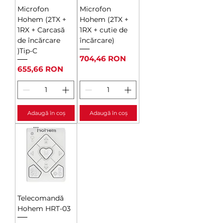
Microfon
Microfon
Hohem (2TX +
Hohem (2TX +
1RX + Carcasă
1RX + cutie de
de încărcare
încărcare)
)Tip-C
Preț
704,46 RON
Preț
655,66 RON
Adaugă în coș
Adaugă în coș
Telecomandă
Hohem HRT-03